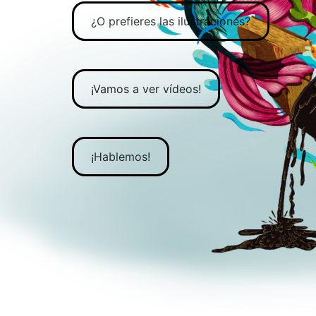
¿O prefieres las ilustraciones?
¡Vamos a ver vídeos!
¡Hablemos!