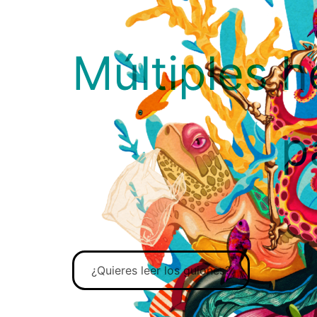
Múltiples 
p
¿Quieres leer los guiones?