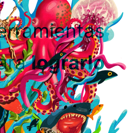
herramientas
ara
lograrlo