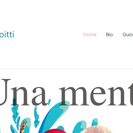
itti
Home
Bio
Gui
Una ment